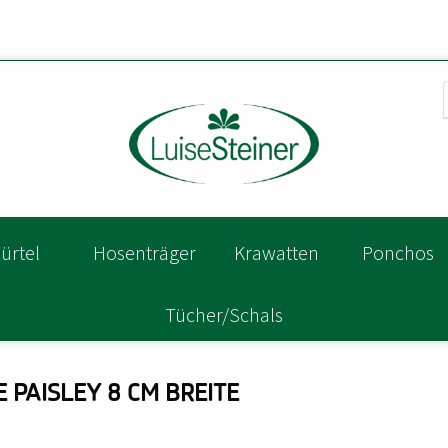
ürtel
Hosenträger
Krawatten
Ponchos
Tücher/Schals
 PAISLEY 8 CM BREITE