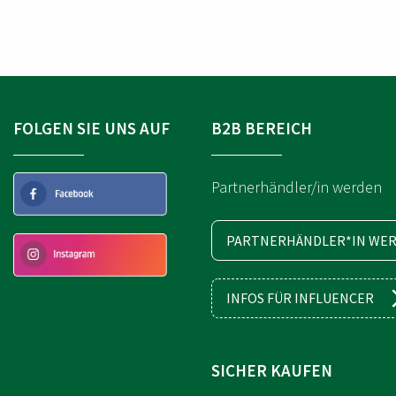
L
L
L
L
N
N
N
N
A
A
U
U
M
M
E
E
M
M
M
M
E
E
FOLGEN SIE UNS AUF
B2B BEREICH
R
R
Partnerhändler/in werden
PARTNERHÄNDLER*IN WER
INFOS FÜR INFLUENCER
SICHER KAUFEN