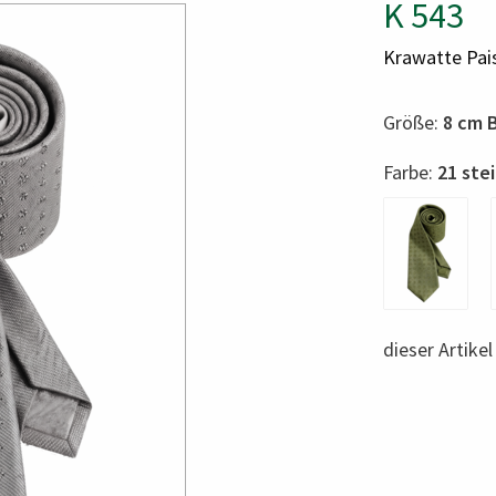
K 543
Krawatte Pais
Größe:
8 cm 
Color
Farbe:
21 ste
dieser Artike