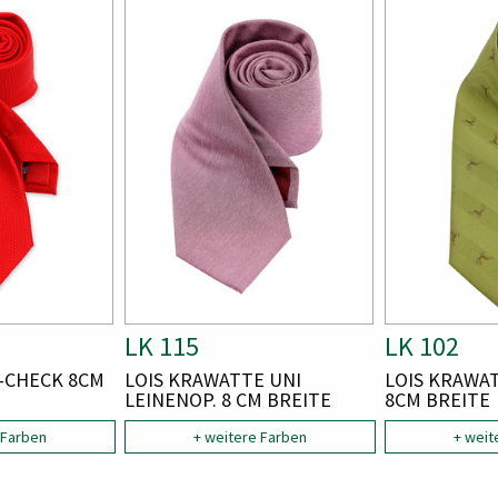
Bild
Bild
Bild
Bild
A
LK 115
A
LK 102
R
R
-CHECK 8CM
A
LOIS KRAWATTE UNI
A
LOIS KRAWA
T
T
R
LEINENOP. 8 CM BREITE
R
8CM BREITE
T
T
I
I
 Farben
I
+ weitere Farben
I
+ weit
K
K
K
K
E
E
E
E