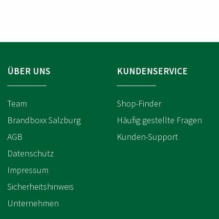
L
L
L
L
N
N
N
N
A
A
U
U
M
M
E
E
M
M
M
M
E
E
ÜBER UNS
KUNDENSERVICE
R
R
Team
Shop-Finder
Brandboxx Salzburg
Häufig gestellte Fragen
AGB
Kunden-Support
Datenschutz
Impressum
Sicherheitshinweis
Unternehmen