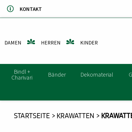
Direkt
KONTAKT
zum
Inhalt
DAMEN
HERREN
KINDER
HAUPTNAVIGATION
Bindl +
Bänder
Dekomaterial
G
Charivari
DU
STARTSEITE
KRAWATTEN
KRAWATTE
BIST