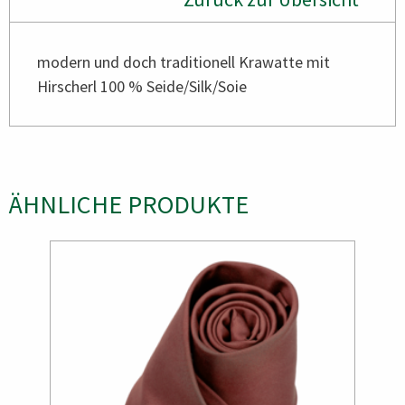
modern und doch traditionell Krawatte mit
Hirscherl 100 % Seide/Silk/Soie
ÄHNLICHE PRODUKTE
Bild
Bild
Bild
Bild