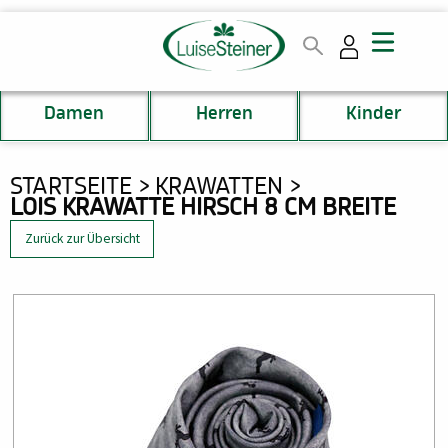
Direkt
zum
Inhalt
Damen
Herren
Kinder
DU
STARTSEITE
KRAWATTEN
LOIS KRAWATTE HIRSCH 8 CM BREITE
BIST
HIER
Zurück zur Übersicht
Bild