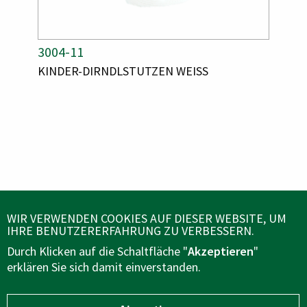
A
3004-11
A
3006
R
R
M
A
KINDER-DIRNDLSTUTZEN WEISS
A
KIND
T
T
R
R
I
I
T
T
K
K
I
I
E
E
K
K
E
E
L
L
L
L
N
N
N
N
U
U
A
A
M
M
M
M
M
M
E
E
E
E
ÜBER UNS
R
R
WIR VERWENDEN COOKIES AUF DIESER WEBSITE, UM
IHRE BENUTZERERFAHRUNG ZU VERBESSERN.
KUNDENSERVICE
Durch Klicken auf die Schaltfläche "
Akzeptieren
"
erklären Sie sich damit einverstanden.
FOLGEN SIE UNS AUF