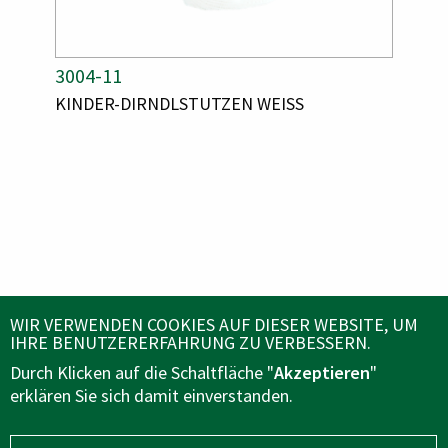
A
3004-11
A
3006
R
R
M
A
KINDER-DIRNDLSTUTZEN WEISS
A
KIND
T
T
R
R
I
I
T
T
K
K
I
I
E
E
K
K
E
E
L
L
L
L
N
N
N
N
U
U
A
A
M
M
M
M
M
M
E
E
E
E
R
R
ÜBER UNS
WIR VERWENDEN COOKIES AUF DIESER WEBSITE, UM
IHRE BENUTZERERFAHRUNG ZU VERBESSERN.
Durch Klicken auf die Schaltfläche "
Akzeptieren
"
KUNDENSERVICE
erklären Sie sich damit einverstanden.
FOLGEN SIE UNS AUF