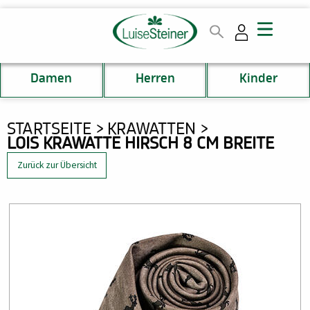
Direkt
zum
Inhalt
Damen
Herren
Kinder
DU
STARTSEITE
KRAWATTEN
LOIS KRAWATTE HIRSCH 8 CM BREITE
BIST
HIER
Zurück zur Übersicht
Bild