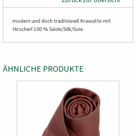
modern und doch traditionell Krawatte mit
Hirscherl 100 % Seide/Silk/Soie
ÄHNLICHE PRODUKTE
Bild
Bild
Bild
Bild