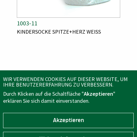
A
1003-11
A
1103
R
R
A
KINDERSOCKE SPITZE+HERZ WEISS
A
SOCK
T
T
R
R
I
I
T
T
K
K
I
I
E
E
K
K
E
E
L
L
L
L
N
N
N
N
U
U
A
A
M
M
ÜBER UNS
WIR VERWENDEN COOKIES AUF DIESER WEBSITE, UM
M
M
M
M
IHRE BENUTZERERFAHRUNG ZU VERBESSERN.
E
E
E
E
Durch Klicken auf die Schaltfläche "
Akzeptieren
"
R
R
KUNDENSERVICE
erklären Sie sich damit einverstanden.
FOLGEN SIE UNS AUF
Akzeptieren
B2B BEREICH