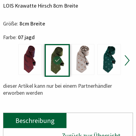
LOIS Krawatte Hirsch 8cm Breite
Größe:
8cm Breite
Color
Farbe:
07 jagd
dieser Artikel kann nur bei einem Partnerhändler
erworben werden
Beschreibung
Zurück zur Übersicht