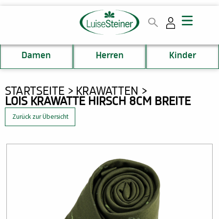
Direkt
zum
Inhalt
Damen
Herren
Kinder
DU
STARTSEITE
KRAWATTEN
LOIS KRAWATTE HIRSCH 8CM BREITE
BIST
HIER
Zurück zur Übersicht
Bild