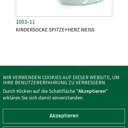
A
1003-11
A
1103
R
R
A
KINDERSOCKE SPITZE+HERZ WEISS
A
SOCK
T
T
R
R
I
I
T
T
K
K
I
I
E
E
K
K
E
E
L
L
L
L
N
N
N
N
U
U
A
A
M
M
ÜBER UNS
M
M
WIR VERWENDEN COOKIES AUF DIESER WEBSITE, UM
M
M
E
E
IHRE BENUTZERERFAHRUNG ZU VERBESSERN.
E
E
R
R
KUNDENSERVICE
Durch Klicken auf die Schaltfläche "
Akzeptieren
"
erklären Sie sich damit einverstanden.
FOLGEN SIE UNS AUF
Akzeptieren
B2B BEREICH