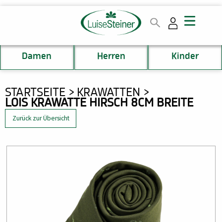
Direkt
zum
Inhalt
Damen
Herren
Kinder
DU
STARTSEITE
KRAWATTEN
LOIS KRAWATTE HIRSCH 8CM BREITE
BIST
HIER
Zurück zur Übersicht
Bild