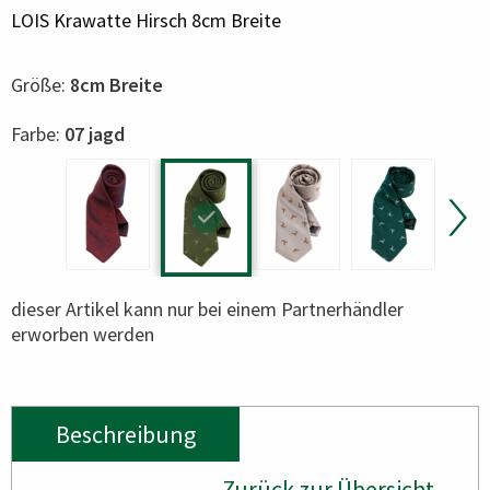
LOIS Krawatte Hirsch 8cm Breite
Größe:
8cm Breite
Color
Farbe:
07 jagd
dieser Artikel kann nur bei einem Partnerhändler
erworben werden
Beschreibung
Zurück zur Übersicht