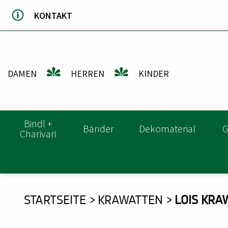
Direkt
KONTAKT
zum
Inhalt
DAMEN
HERREN
KINDER
HAUPTNAVIGATION
Bindl +
Bänder
Dekomaterial
G
Charivari
DU
STARTSEITE
KRAWATTEN
LOIS KRA
BIST