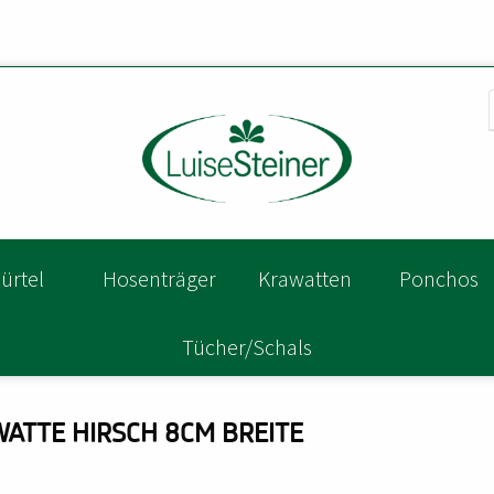
ürtel
Hosenträger
Krawatten
Ponchos
Tücher/Schals
WATTE HIRSCH 8CM BREITE