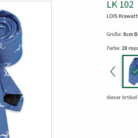
LK 102
LOIS Krawatt
Größe:
8cm B
Color
Farbe:
28 roy
dieser Artike