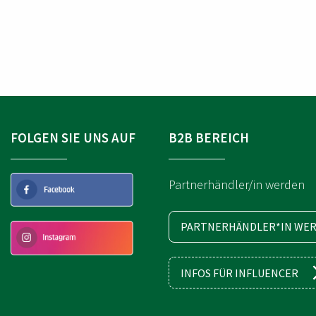
T
R
T
I
I
K
K
E
E
L
L
N
N
A
U
M
E
M
FOLGEN SIE UNS AUF
B2B BEREICH
M
E
R
Partnerhändler/in werden
PARTNERHÄNDLER*IN WER
INFOS FÜR INFLUENCER