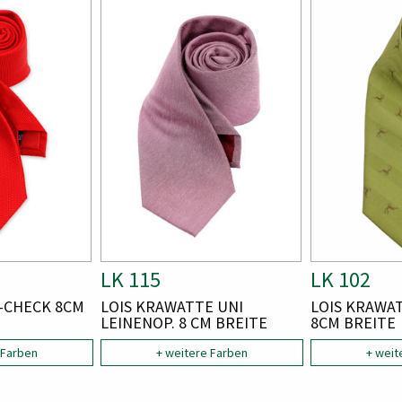
Bild
Bild
Bild
Bild
A
LK 115
A
LK 102
R
R
-CHECK 8CM
A
LOIS KRAWATTE UNI
A
LOIS KRAWA
T
T
R
LEINENOP. 8 CM BREITE
R
8CM BREITE
T
T
I
I
 Farben
I
+ weitere Farben
I
+ weit
K
K
K
K
E
E
E
E