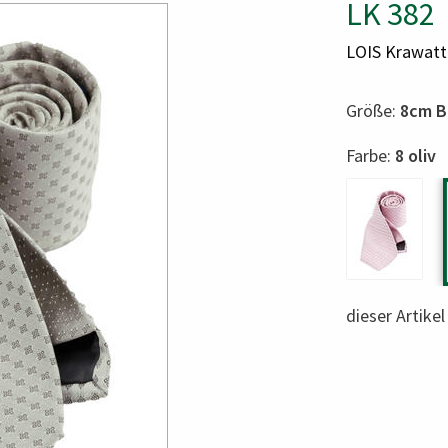
LK 382
LOIS Krawatt
Größe:
8cm B
Color
Farbe:
8 oliv
dieser Artike