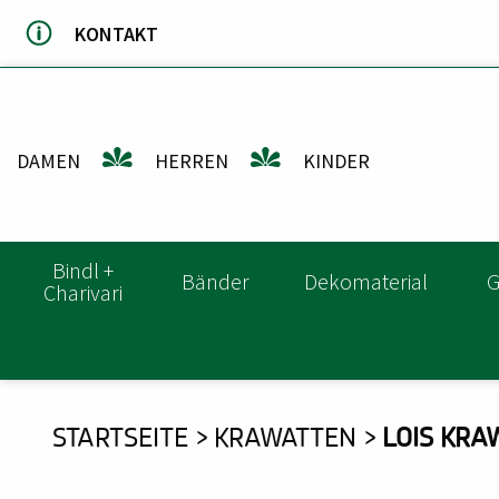
Direkt
KONTAKT
zum
Inhalt
DAMEN
HERREN
KINDER
HAUPTNAVIGATION
Bindl +
Bänder
Dekomaterial
G
Charivari
DU
STARTSEITE
KRAWATTEN
LOIS KRA
BIST