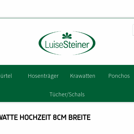
ürtel
Hosenträger
Krawatten
Ponchos
Tücher/Schals
WATTE HOCHZEIT 8CM BREITE