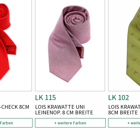
Bild
Bild
Bild
Bild
A
LK 115
A
LK 102
R
R
-CHECK 8CM
A
LOIS KRAWATTE UNI
A
LOIS KRAWA
T
T
R
LEINENOP. 8 CM BREITE
R
8CM BREITE
T
T
I
I
 Farben
I
+ weitere Farben
I
+ weit
K
K
K
K
E
E
E
E