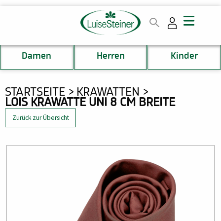
Direkt
zum
Inhalt
Damen
Herren
Kinder
DU
STARTSEITE
KRAWATTEN
LOIS KRAWATTE UNI 8 CM BREITE
BIST
HIER
Zurück zur Übersicht
Bild