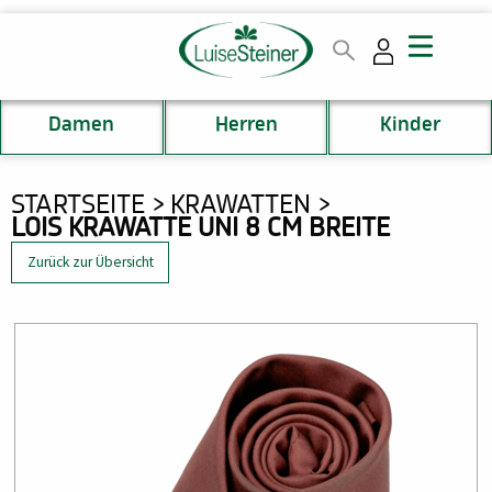
Direkt
zum
Inhalt
Damen
Herren
Kinder
DU
STARTSEITE
KRAWATTEN
LOIS KRAWATTE UNI 8 CM BREITE
BIST
HIER
Zurück zur Übersicht
Bild