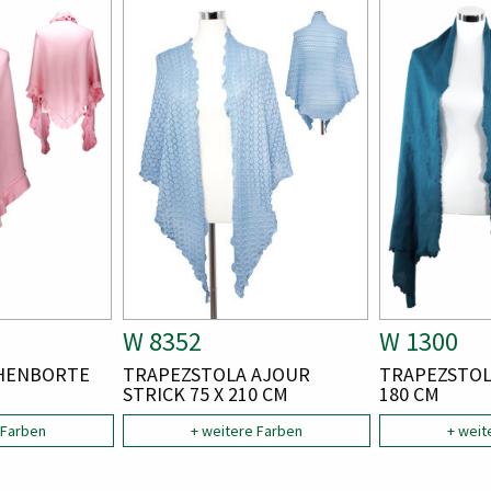
Bild
Bild
Bild
Bild
A
W 8352
A
W 1300
R
R
HENBORTE
A
TRAPEZSTOLA AJOUR
A
TRAPEZSTOL
T
T
R
STRICK 75 X 210 CM
R
180 CM
T
T
I
I
 Farben
I
+ weitere Farben
I
+ weit
K
K
K
K
E
E
E
E