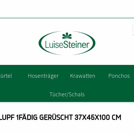
ürtel
Hosenträger
Krawatten
Ponchos
Tücher/Schals
UPF 1FÄDIG GERÜSCHT 37X45X100 CM