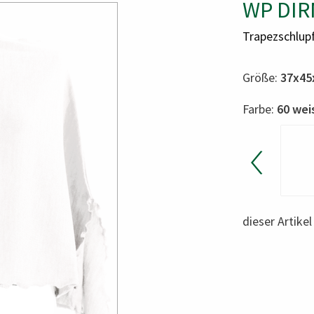
WP DIR
Trapezschlup
Größe:
37x45
Color
Farbe:
60 wei
dieser Artike