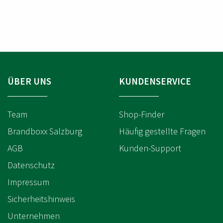
L
L
L
L
N
N
N
N
A
A
U
U
M
M
E
E
M
M
M
M
E
E
R
R
ÜBER UNS
KUNDENSERVICE
Team
Shop-Finder
Brandboxx Salzburg
Häufig gestellte Fragen
AGB
Kunden-Support
Datenschutz
Impressum
Sicherheitshinweis
Unternehmen