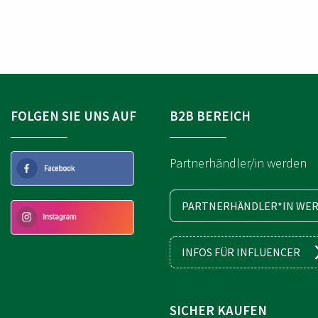
L
L
L
L
N
N
N
N
A
A
U
U
M
M
E
E
M
M
M
M
E
E
R
R
FOLGEN SIE UNS AUF
B2B BEREICH
Partnerhändler/in werden
PARTNERHÄNDLER*IN WER
INFOS FÜR INFLUENCER
SICHER KAUFEN