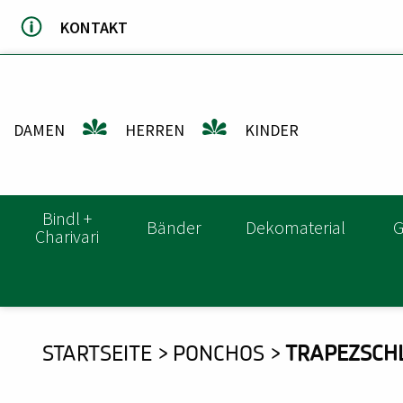
Direkt
KONTAKT
zum
Inhalt
DAMEN
HERREN
KINDER
HAUPTNAVIGATION
Bindl +
Bänder
Dekomaterial
G
Charivari
DU
STARTSEITE
PONCHOS
TRAPEZSCHL
BIST