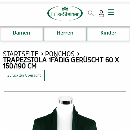
Direkt
zum
Inhalt
Damen
Herren
Kinder
DU
STARTSEITE
PONCHOS
TRAPEZSTOLA 1FÄDIG GERÜSCHT 60 X
BIST
150/190 CM
HIER
Zurück zur Übersicht
Bild