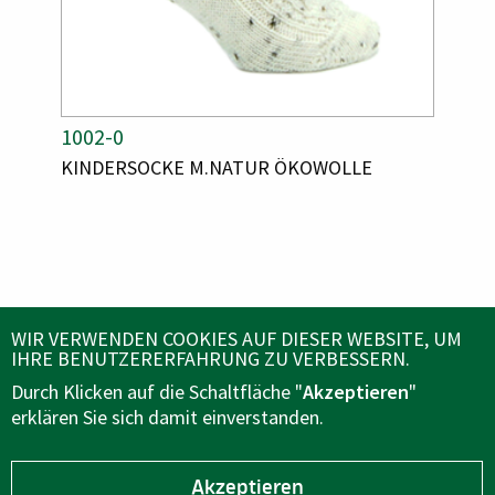
A
1002-0
A
1003
R
R
A
KINDERSOCKE M.NATUR ÖKOWOLLE
A
KIND
T
T
R
R
I
I
T
T
K
K
I
I
E
E
K
K
E
E
L
L
L
L
N
N
N
N
U
U
A
A
M
M
ÜBER UNS
WIR VERWENDEN COOKIES AUF DIESER WEBSITE, UM
M
M
M
M
IHRE BENUTZERERFAHRUNG ZU VERBESSERN.
E
E
E
E
Durch Klicken auf die Schaltfläche "
Akzeptieren
"
R
R
KUNDENSERVICE
erklären Sie sich damit einverstanden.
FOLGEN SIE UNS AUF
Akzeptieren