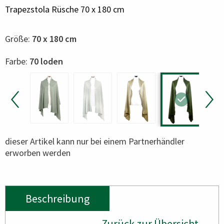
Trapezstola Rüsche 70 x 180 cm
Größe:
70 x 180 cm
Color
Farbe:
70 loden
dieser Artikel kann nur bei einem Partnerhändler
erworben werden
Beschreibung
Zurück zur Übersicht