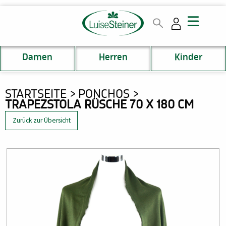
Direkt
zum
Inhalt
Damen
Herren
Kinder
DU
STARTSEITE
PONCHOS
TRAPEZSTOLA RÜSCHE 70 X 180 CM
BIST
HIER
Zurück zur Übersicht
Bild