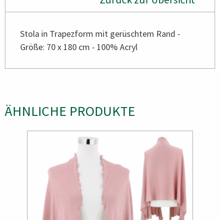
Stola in Trapezform mit gerüschtem Rand -
Größe: 70 x 180 cm - 100% Acryl
ÄHNLICHE PRODUKTE
Bild
Bild
Bild
Bild