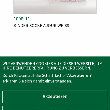
A
1008-11
A
1031
R
R
A
KINDER-SOCKE AJOUR WEISS
A
SOCK
T
T
R
R
I
I
T
T
K
K
I
I
E
E
K
K
E
E
L
L
L
L
N
N
N
N
U
U
A
A
M
M
ÜBER UNS
WIR VERWENDEN COOKIES AUF DIESER WEBSITE, UM
M
M
M
M
IHRE BENUTZERERFAHRUNG ZU VERBESSERN.
E
E
E
E
Durch Klicken auf die Schaltfläche "
Akzeptieren
"
R
R
KUNDENSERVICE
erklären Sie sich damit einverstanden.
FOLGEN SIE UNS AUF
Akzeptieren
B2B BEREICH