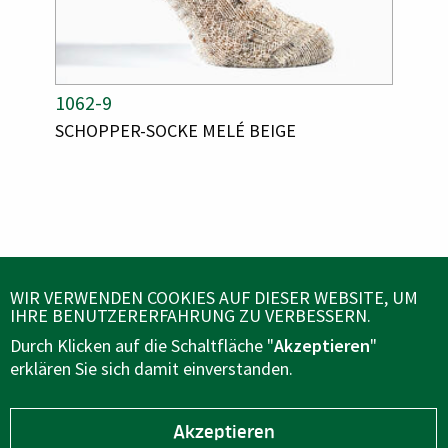
A
1062-9
A
1225
R
R
A
SCHOPPER-SOCKE MELÉ BEIGE
A
SOCK
T
T
R
R
I
I
T
T
K
K
I
I
E
E
K
K
E
E
L
L
L
L
N
N
N
N
U
U
A
A
M
M
ÜBER UNS
M
M
WIR VERWENDEN COOKIES AUF DIESER WEBSITE, UM
M
M
E
E
IHRE BENUTZERERFAHRUNG ZU VERBESSERN.
E
E
R
R
KUNDENSERVICE
Durch Klicken auf die Schaltfläche "
Akzeptieren
"
erklären Sie sich damit einverstanden.
FOLGEN SIE UNS AUF
Akzeptieren