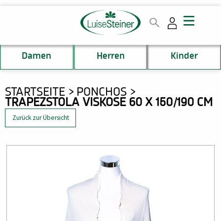
Direkt
zum
Inhalt
Damen
Herren
Kinder
DU
STARTSEITE
PONCHOS
TRAPEZSTOLA VISKOSE 60 X 150/190 CM
BIST
HIER
Zurück zur Übersicht
Bild