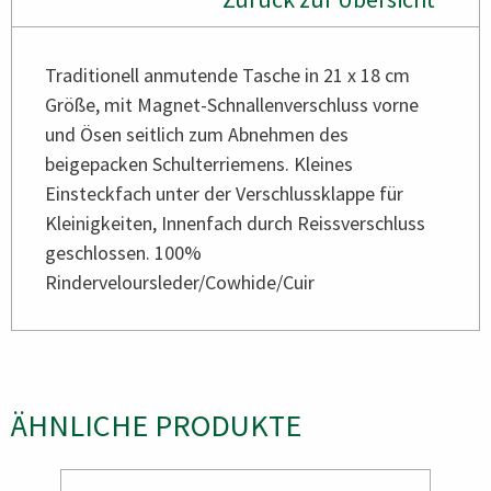
Traditionell anmutende Tasche in 21 x 18 cm
Größe, mit Magnet-Schnallenverschluss vorne
und Ösen seitlich zum Abnehmen des
beigepacken Schulterriemens. Kleines
Einsteckfach unter der Verschlussklappe für
Kleinigkeiten, Innenfach durch Reissverschluss
geschlossen. 100%
Rinderveloursleder/Cowhide/Cuir
ÄHNLICHE PRODUKTE
Bild
Bild
Bild
Bild