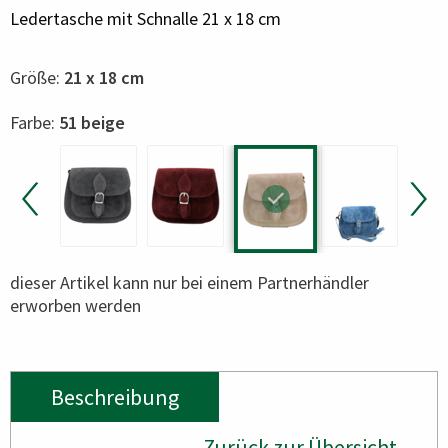
Ledertasche mit Schnalle 21 x 18 cm
Größe:
21 x 18 cm
Color
Farbe:
51 beige
dieser Artikel kann nur bei einem Partnerhändler
erworben werden
Beschreibung
Zurück zur Übersicht