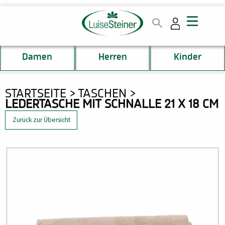
Direkt
zum
Inhalt
Damen
Herren
Kinder
DU
STARTSEITE
TASCHEN
LEDERTASCHE MIT SCHNALLE 21 X 18 CM
BIST
HIER
Zurück zur Übersicht
Bild