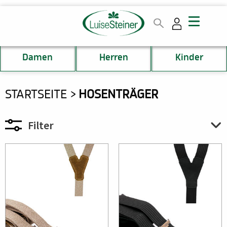
Direkt
zum
Inhalt
Damen
Herren
Kinder
DU
STARTSEITE
HOSENTRÄGER
BIST
HIER
Filter
Für:
Bild
Bild
Bild
Bild
Sortierung: