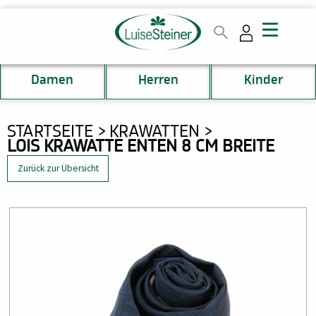
Direkt
zum
Inhalt
Damen
Herren
Kinder
DU
STARTSEITE
KRAWATTEN
LOIS KRAWATTE ENTEN 8 CM BREITE
BIST
HIER
Zurück zur Übersicht
Bild